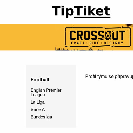
Profil týmu se připravuj
Football
English Premier
League
La Liga
Serie A
Bundesliga