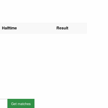
Halftime
Result