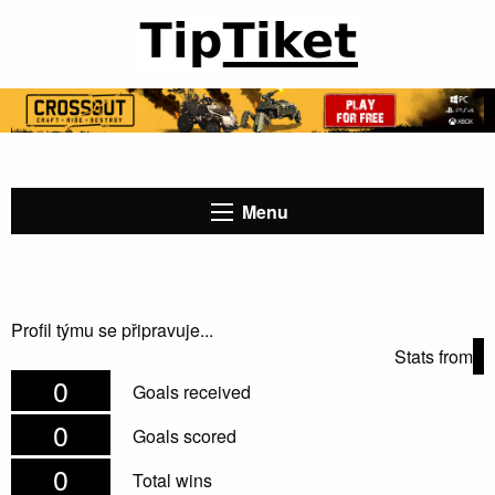
Menu
Profil týmu se připravuje...
Stats from
0
Goals received
0
Goals scored
0
Total wins