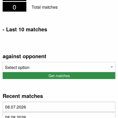
0
Total matches
- Last 10 matches
Date
Home
Away
Halftime
Result
against opponent
Recent matches