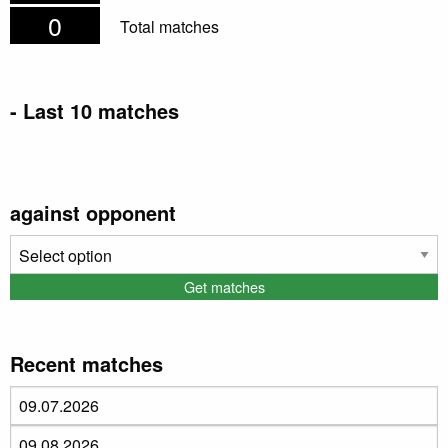
0
Total matches
- Last 10 matches
Date
Home
Away
Halftime
Result
against opponent
Recent matches