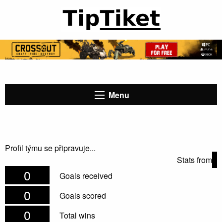
Menu
Profil týmu se připravuje...
Stats from
0
Goals received
0
Goals scored
0
Total wins