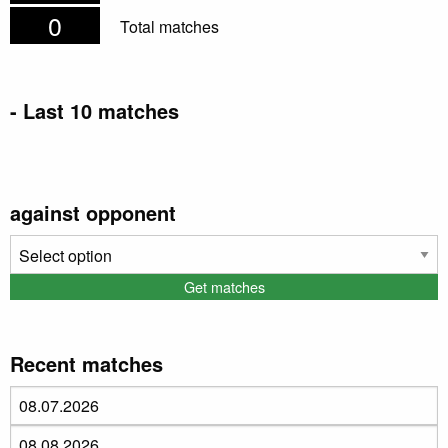
0
Total matches
- Last 10 matches
Date
Home
Away
Halftime
Result
against opponent
Recent matches