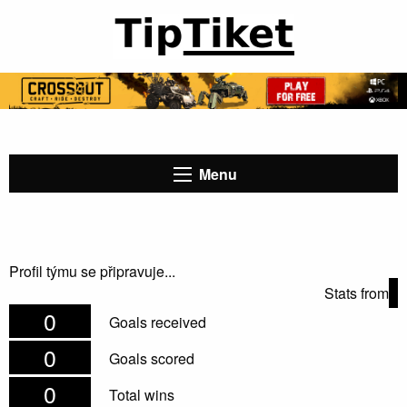
Menu
Profil týmu se připravuje...
Stats from
0
Goals received
0
Goals scored
0
Total wins