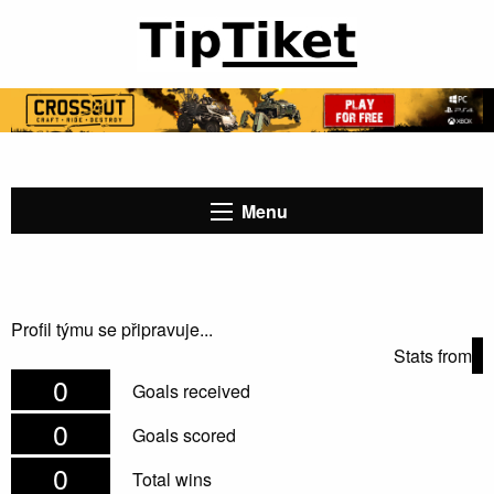
Menu
Profil týmu se připravuje...
Stats from
0
Goals received
0
Goals scored
0
Total wins