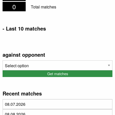
0
Total matches
- Last 10 matches
Date
Home
Away
Halftime
Result
against opponent
Recent matches